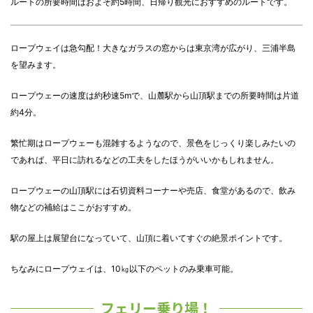
ルートの所要時間はおよそ約5時間、日帰り観光におすすめのルートです。
ロープウェイは急勾配！大きなガラスの窓からは東京湾が広がり、三浦半島
を望みます。
ロープウェーの速度は約秒速5mで、山麓駅から山頂駅までの所要時間は片道
約4分。
繁忙期はロープウェーも混雑するようなので、景色をじっくり楽しみたいの
であれば、平日に訪れるなどの工夫をしたほうがいいかもしれません。
ロープウェーの山頂駅には石切資料コーナーや売店、食堂があるので、飲み
物などの補給はここがおすすめ。
駅の屋上は展望台になっていて、山頂に着いてすぐの絶景ポイントです。
ちなみにロープウェイは、10㎏以下のペットのみ乗車可能。
フェリー乗り場！