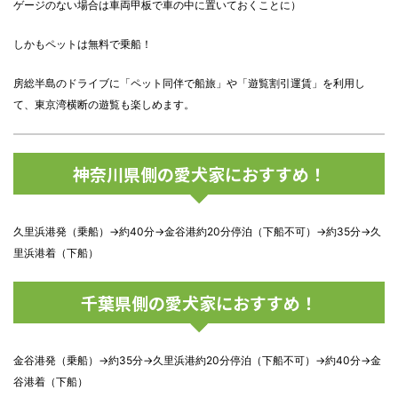
ゲージのない場合は車両甲板で車の中に置いておくことに）
しかもペットは無料で乗船！
房総半島のドライブに「ペット同伴で船旅」や「遊覧割引運賃」を利用し
て、東京湾横断の遊覧も楽しめます。
神奈川県側の愛犬家におすすめ！
久里浜港発（乗船）→約40分→金谷港約20分停泊（下船不可）→約35分→久
里浜港着（下船）
千葉県側の愛犬家におすすめ！
金谷港発（乗船）→約35分→久里浜港約20分停泊（下船不可）→約40分→金
谷港着（下船）