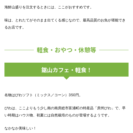
海鮮山盛りを注文するときには、ここがおすすめです。
味は、とれたてがそのまま出てくる感じなので、最高品質のお魚が堪能でき
るお店です。
軽食・おやつ・休憩等
鋸山カフェ・軽食！
名物はびわソフト（ミックス／コーン）350円。
びわは、ここよりもう少し南の南房総市富浦町の特産品「房州びわ」で、早
い時期はハウス物、初夏には自然栽培のものが登場するようです。
なかなか美味しい！