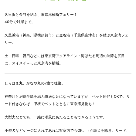
久里浜と金谷を結ぶ、東京湾横断フェリー！
40分で対岸まで。
久里浜港（神奈川県横須賀市）と金谷港（千葉県富津市）を結ぶ東京湾フェ
リー。
土・日曜、祝日などには東京湾アクアライン・海ほたる周辺の渋滞を尻目
に、スイスイ～っと東京湾を横断。
しらはま丸、かなや丸の2隻で往復。
神奈川と房総半島を結ぶ快適な足になっていますが、ペット同伴もOKで、リ
ード付きならば、甲板でペットとともに東京湾見物も！
大型犬などでも、一緒に潮風にあたることもできるようです。
小型犬などゲージに入れてあれば客室内でもOK。（介護犬を除き、リード、