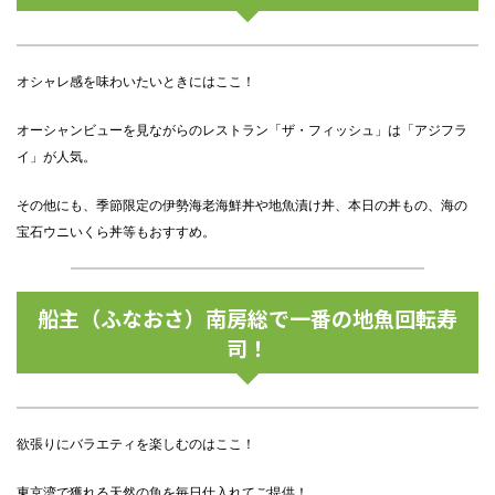
オシャレ感を味わいたいときにはここ！
オーシャンビューを見ながらのレストラン「ザ・フィッシュ」は「アジフラ
イ」が人気。
その他にも、季節限定の伊勢海老海鮮丼や地魚漬け丼、本日の丼もの、海の
宝石ウニいくら丼等もおすすめ。
船主（ふなおさ）南房総で一番の地魚回転寿
司！
欲張りにバラエティを楽しむのはここ！
東京湾で獲れる天然の魚を毎日仕入れてご提供！